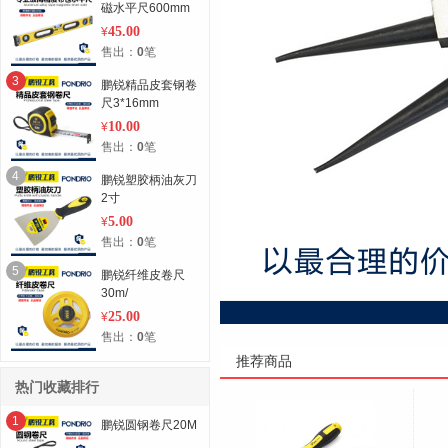
磁水平尺600mm
45.00
¥
售出：
0
笔
3
鹏锐精品皮套钢卷
尺3*16mm
10.00
¥
售出：
0
笔
4
鹏锐塑胶柄油灰刀
2寸
5.00
¥
售出：
0
笔
5
鹏锐纤维皮卷尺
30m/
25.00
¥
售出：
0
笔
推荐商品
热门收藏排行
1
鹏锐圆钢卷尺20M