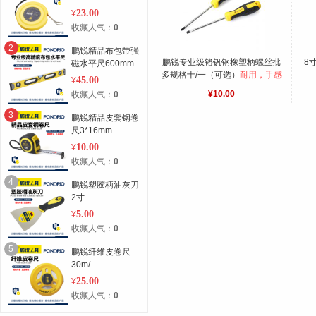
23.00
¥
收藏人气：
0
2
鹏锐精品布包带强
鹏锐专业级铬钒钢橡塑柄螺丝批
8
磁水平尺600mm
多规格十/一（可选）
耐用，手感
45.00
¥
好
¥10.00
收藏人气：
0
3
鹏锐精品皮套钢卷
尺3*16mm
10.00
¥
收藏人气：
0
4
鹏锐塑胶柄油灰刀
2寸
5.00
¥
收藏人气：
0
5
鹏锐纤维皮卷尺
30m/
25.00
¥
收藏人气：
0