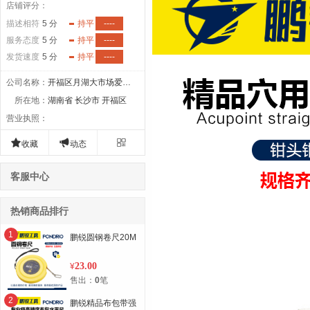
店铺评分：
描述相符
5 分
持平
----
服务态度
5 分
持平
----
发货速度
5 分
持平
----
公司名称
：
开福区月湖大市场爱优月湖五金工具
所在地
：
湖南省 长沙市 开福区
营业执照
：



收藏
动态
客服中心
热销商品排行
1
鹏锐圆钢卷尺20M
23.00
¥
售出：
0
笔
2
鹏锐精品布包带强