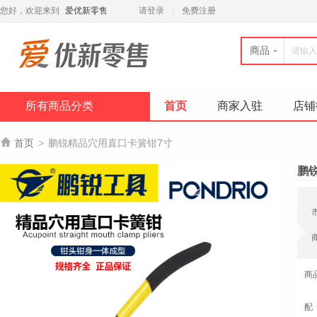
您好，欢迎来到
爱优新零售
请登录
免费注册
商品
所有商品分类
首页
商家入驻
店铺

首页
>
鹏锐精品穴用直口卡簧钳7寸
鹏
商
配