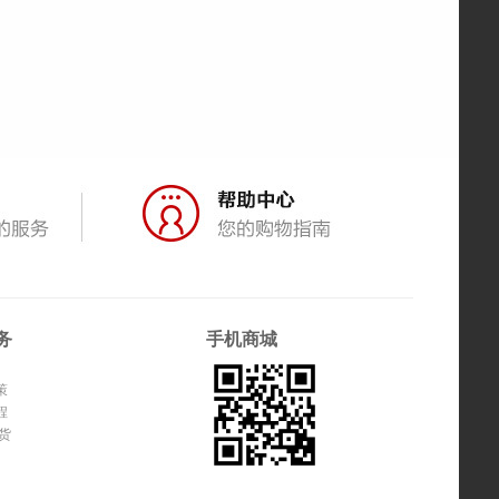
务
手机商城
策
程
货