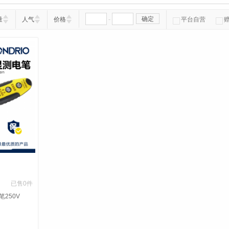
-
确定
量
人气
价格
平台自营
已售0件
250V