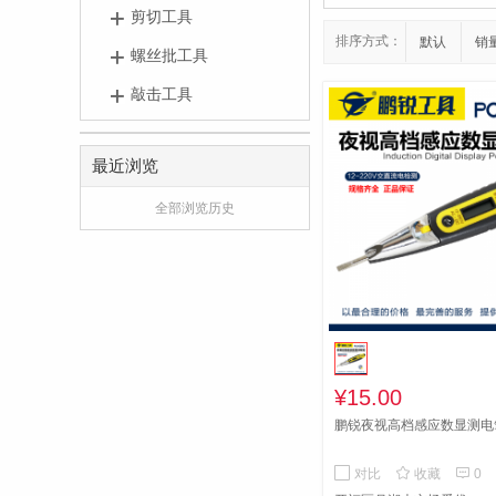
剪切工具
排序方式：
默认
销
螺丝批工具
敲击工具
最近浏览
全部浏览历史
¥15.00
鹏锐夜视高档感应数显测电笔


对比
收藏
0