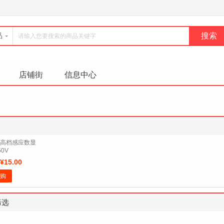
品
店铺街
信息中心
高档感应数显
0V
¥15.00
购
筛选