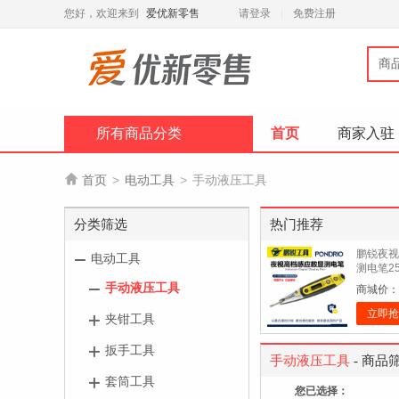
您好，欢迎来到
爱优新零售
请登录
免费注册
商
所有商品分类
首页
商家入驻

首页
>
电动工具
>
手动液压工具
分类筛选
热门推荐
鹏锐夜视
电动工具
测电笔25
手动液压工具
商城价：
立即抢
夹钳工具
扳手工具
手动液压工具
- 商品
套筒工具
您已选择：