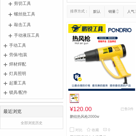
剪切工具
排序方式：
默认
销量
人气
螺丝批工具
敲击工具
手动液压工具
手动工具
劳保/包装
焊材焊配
灯具照明
起重工具
锁具/配件
¥120.00
已售0件
最近浏览
鹏锐热风枪2000w
全部浏览历史


对比
收藏
0