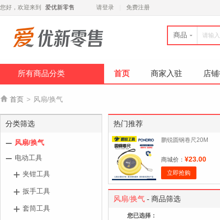
您好，欢迎来到
爱优新零售
请登录
免费注册
商品
所有商品分类
首页
商家入驻
店铺

首页
>
风扇/换气
分类筛选
热门推荐
鹏锐圆钢卷尺20M
风扇/换气
电动工具
¥23.00
商城价：
立即抢购
夹钳工具
扳手工具
风扇/换气
- 商品筛选
套筒工具
您已选择：